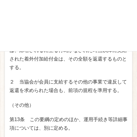
までとし、事業終了後１か月以内に事業報告書を組合
に提出し、精算するものとする。
（着外付加給付金の返還）
第12条 会員が協会定款第9条により除名されたとき
は、除名されるに至る行為がなされた時点以降に支給
された着外付加給付金は、その全額を返還するものと
する。
２ 当協会が会員に支給するその他の事業で違反して
返還を求められた場合も、前項の規程を準用する。
（その他）
第13条 この要綱の定めのほか、運用手続き等詳細事
項については、別に定める。